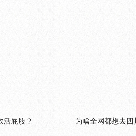
跟贴：
1
救活屁股？
为啥全网都想去四