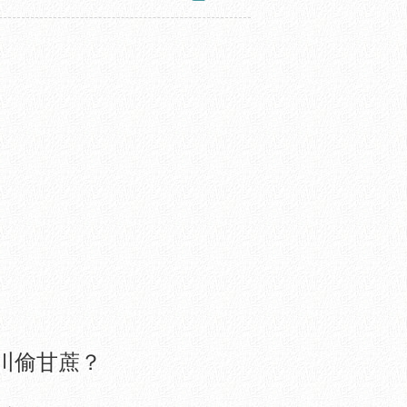
跟贴：
251
川偷甘蔗？