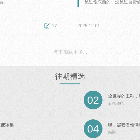
要。
见过偷东西的，没见过自费
17
2025.12.01
跟贴：
17
点击加载更多...
全世界的丑鞋，
02
丑就丑吧。
在催续集
唉，黑粉看他俩
04
癫剧。