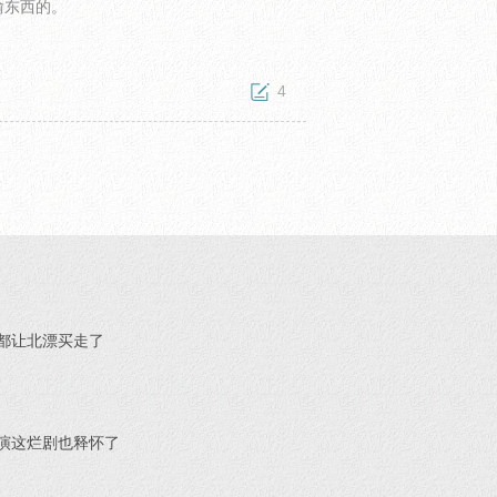
偷东西的。
4
跟贴：
4
都让北漂买走了
演这烂剧也释怀了